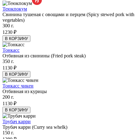
Теюкпокум
Свинина тушеная с овощами и перцем (Spicy stewed pork with
vegetables)
300 г.
1230 ₽
В КОРЗИНУ
Тонкасс
Отбивная из свинины (Fried pork steak)
350 г.
1130 ₽
В КОРЗИНУ
Тонкасс чикен
Отбивная из курицы
200 г.
1130 ₽
В КОРЗИНУ
Трубач карри
Трубач карри (Curry sea whelk)
150 г.