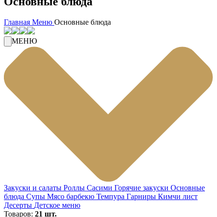
Основные блюда
Главная
Меню
Основные блюда
МЕНЮ
Закуски и салаты
Роллы
Сасими
Горячие закуски
Основные
блюда
Супы
Мясо барбекю
Темпура
Гарниры
Кимчи лист
Десерты
Детское меню
Товаров:
21 шт.