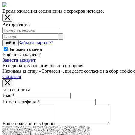
Время ожидания соединения с серверов истекло.
Авторизация
Забыли пароль?!
войти
Запомнить меня
Ещё нет аккаунта?
Завести аккаунт
Неверная комбинация логина и пароля
Нажимая кнопку «Согласен», вы даёте cогласие на сбор cookie-
Согласен
заказ столика
Имя
*
Номер телефона
*
Ваше пожелание к брони