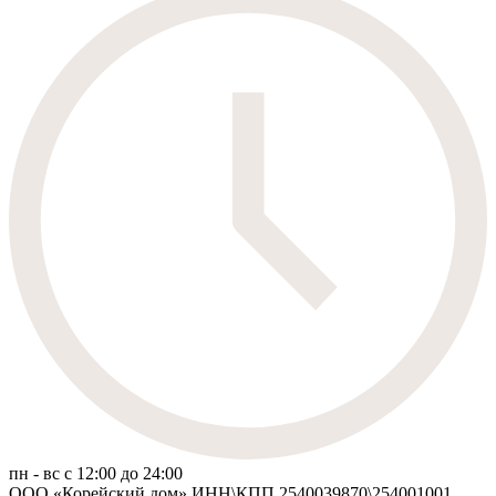
пн - вс c 12:00 до 24:00
ООО «Корейский дом» ИНН\КПП 2540039870\254001001,