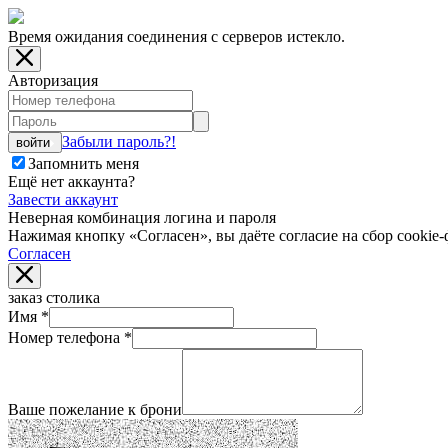
Время ожидания соединения с серверов истекло.
Авторизация
Забыли пароль?!
войти
Запомнить меня
Ещё нет аккаунта?
Завести аккаунт
Неверная комбинация логина и пароля
Нажимая кнопку «Согласен», вы даёте cогласие на сбор cookie-
Согласен
заказ столика
Имя
*
Номер телефона
*
Ваше пожелание к брони