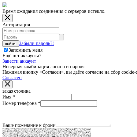
Время ожидания соединения с серверов истекло.
Авторизация
Забыли пароль?!
войти
Запомнить меня
Ещё нет аккаунта?
Завести аккаунт
Неверная комбинация логина и пароля
Нажимая кнопку «Согласен», вы даёте cогласие на сбор cookie-
Согласен
заказ столика
Имя
*
Номер телефона
*
Ваше пожелание к брони