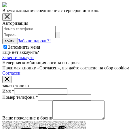
Время ожидания соединения с серверов истекло.
Авторизация
Забыли пароль?!
войти
Запомнить меня
Ещё нет аккаунта?
Завести аккаунт
Неверная комбинация логина и пароля
Нажимая кнопку «Согласен», вы даёте cогласие на сбор cookie-
Согласен
заказ столика
Имя
*
Номер телефона
*
Ваше пожелание к брони